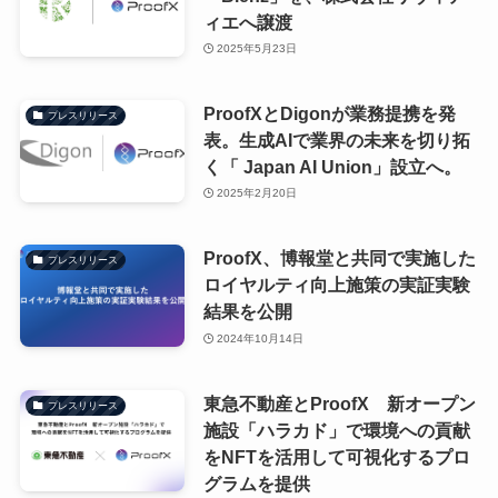
ィエへ譲渡
2025年5月23日
ProofXとDigonが業務提携を発
プレスリリース
表。生成AIで業界の未来を切り拓
く「 Japan AI Union」設立へ。
2025年2月20日
ProofX、博報堂と共同で実施した
プレスリリース
ロイヤルティ向上施策の実証実験
結果を公開
2024年10月14日
東急不動産とProofX 新オープン
プレスリリース
施設「ハラカド」で環境への貢献
をNFTを活用して可視化するプロ
グラムを提供