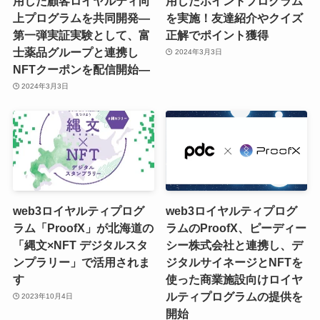
用した顧客ロイヤルティ向
用したポイントプログラム
上プログラムを共同開発―
を実施！友達紹介やクイズ
第一弾実証実験として、富
正解でポイント獲得
士薬品グループと連携し
2024年3月3日
NFTクーポンを配信開始―
2024年3月3日
web3ロイヤルティプログ
web3ロイヤルティプログ
ラム「ProofX」が北海道の
ラムのProofX、ピーディー
「縄文×NFT デジタルスタ
シー株式会社と連携し、デ
ンプラリー」で活用されま
ジタルサイネージとNFTを
す
使った商業施設向けロイヤ
ルティプログラムの提供を
2023年10月4日
開始