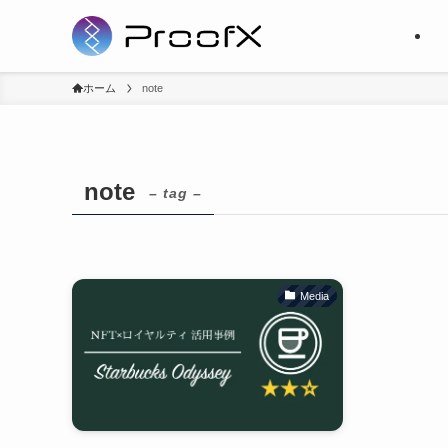
ホーム
note
note
– tag –
Media