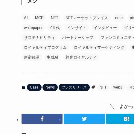
タグ
AI
MCP
NFT
NFTマーケットプレイス
note
pi
whitepaper
Z世代
インサイト
インタビュー
グリ
サステナビリティ
パートナーシップ
ファンコミュニテ
ロイヤルティプログラム
ロイヤルティマーケティング
新宿銭湯
生成AI
顧客ロイヤルティ
Case
News
プレスリリース
NFT
web3
サ
よかっ