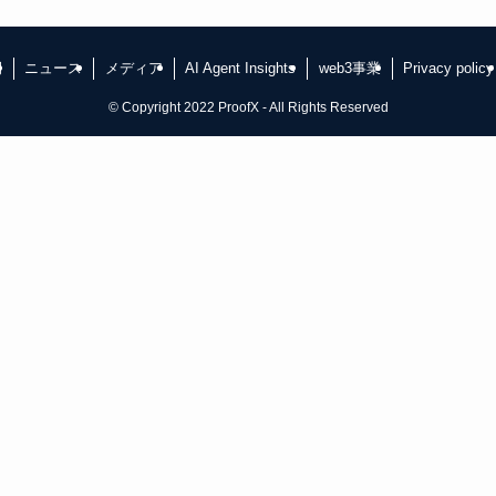
例
ニュース
メディア
AI Agent Insights
web3事業
Privacy policy
©
Copyright 2022 ProofX - All Rights Reserved