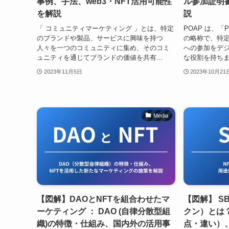
事例、手法、web3・NFT活用可能性
ル参加証明
を解説
説
「 コミュニティマーケティング 」とは、特定
POAP は、「Proo
のブランドや製品、サービスに興味を持つ
の略称で、特
人々を一つのコミュニティに集め、そのコミ
への参加をデ
ュニティを通じてブランドの価値を共有...
な役割を持ちま
2023年11月5日
2023年10月21
Media
【図解】DAOとNFTを組合わせたマ
【図解】 S
ーケティング ： DAO (自律分散型組
クン）とは
織)の特徴・仕組み、国内外の活用事
点・違い）