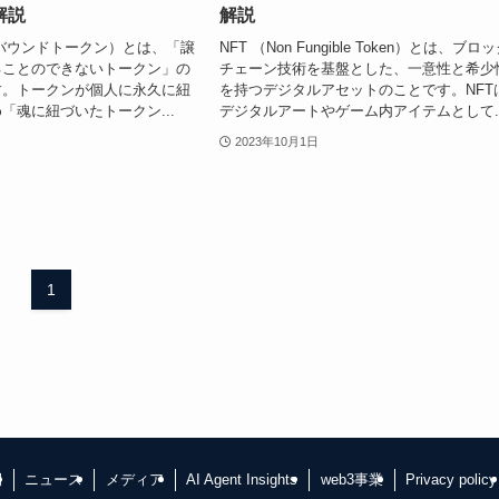
解説
解説
ルバウンドトークン）とは、「譲
NFT （Non Fungible Token）とは、ブロ
ることのできないトークン」の
チェーン技術を基盤とした、一意性と希少
す。トークンが個人に永久に紐
を持つデジタルアセットのことです。NFT
「魂に紐づいたトークン...
デジタルアートやゲーム内アイテムとして..
2023年10月1日
1
例
ニュース
メディア
AI Agent Insights
web3事業
Privacy policy