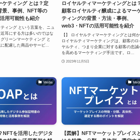
ーケティング とは？定
ロイヤルティマーケティングとは
背景、事例、NFT等の
顧客ロイヤルティ醸成によるマー
の活用可能性も紹介
ティングの背景・方法・事例、
web3・NFTの活用可能性を紹介
ティング という言葉を、ニュ
最近耳にする方は多いのではな
【】 ロイヤルティマーケティングとは何
グリーンマーケティング と
ロイヤルティマーケティングは、顧客のロ
に配慮した商品やサービ...
ヤルティ、つまり企業に対する顧客の忠誠
を高めるマーケティング手法です。ロ...
2023年11月5日
Media
Med
は？NFTを活用したデジタ
【図解】NFTマーケットプレイス