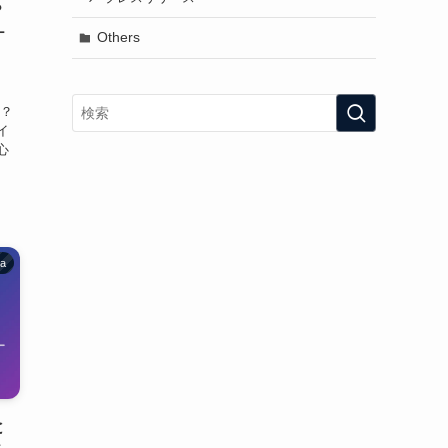
？
ケ
Others
か？
イ
心
ia
と