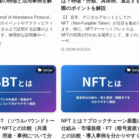
書の特徴と活用事例を解
は？特徴・分類、具体例、選定す
際のポイントを解説
f of Attendance Protocol」
【】 近年、デジタルアセットとしての
定のイベントやアクティビティ
NFT（Non-Fungible Token）が注目を集
ジタル上で証明する証書のよう
ます。特に、NFTマーケットプレイスは、
す。物理的な証明書やバ...
NFTの売買が行われる場所として、多くの
ーザ...
日
2023年10月21日
Media
Med
BT （ソウルバウンドトー
NFT とは？ブロックチェーン基盤
？NFTとの比較（共通
仕組み・市場規模・FT（暗号資産
、用途・事例について分
との比較・導入事例を分かりやす