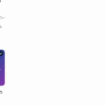
る
めてい
ユ
ia
の
）
く