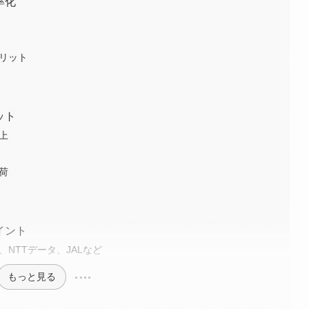
率化
メリット
ット
上
荷
イント
、NTTデータ、JALなど
もっと見る