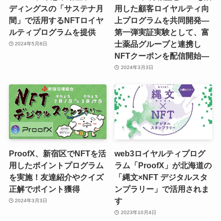
ディングスの「サステナ月
用した顧客ロイヤルティ向
間」で活用するNFTロイヤ
上プログラムを共同開発―
ルティプログラムを提供
第一弾実証実験として、富
士薬品グループと連携し
2024年5月8日
NFTクーポンを配信開始―
2024年3月3日
ProofX、新宿区でNFTを活
web3ロイヤルティプログ
用したポイントプログラム
ラム「ProofX」が北海道の
を実施！友達紹介やクイズ
「縄文×NFT デジタルスタ
正解でポイント獲得
ンプラリー」で活用されま
す
2024年3月3日
2023年10月4日