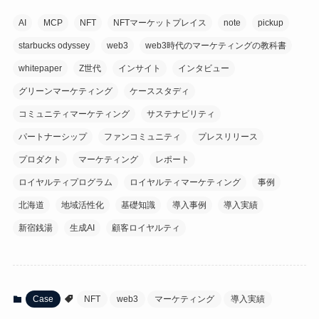
AI
MCP
NFT
NFTマーケットプレイス
note
pickup
starbucks odyssey
web3
web3時代のマーケティングの教科書
whitepaper
Z世代
インサイト
インタビュー
グリーンマーケティング
ケーススタディ
コミュニティマーケティング
サステナビリティ
パートナーシップ
ファンコミュニティ
プレスリリース
プロダクト
マーケティング
レポート
ロイヤルティプログラム
ロイヤルティマーケティング
事例
北海道
地域活性化
基礎知識
導入事例
導入実績
新宿銭湯
生成AI
顧客ロイヤルティ
Case
NFT
web3
マーケティング
導入実績