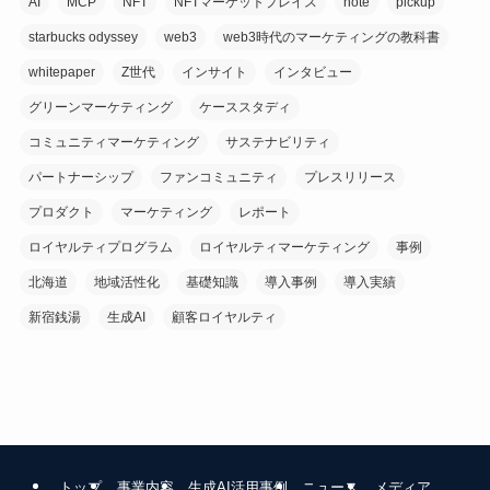
AI
MCP
NFT
NFTマーケットプレイス
note
pickup
starbucks odyssey
web3
web3時代のマーケティングの教科書
whitepaper
Z世代
インサイト
インタビュー
グリーンマーケティング
ケーススタディ
コミュニティマーケティング
サステナビリティ
パートナーシップ
ファンコミュニティ
プレスリリース
プロダクト
マーケティング
レポート
ロイヤルティプログラム
ロイヤルティマーケティング
事例
北海道
地域活性化
基礎知識
導入事例
導入実績
新宿銭湯
生成AI
顧客ロイヤルティ
トップ
事業内容
生成AI活用事例
ニュース
メディア