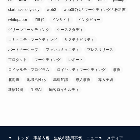
starbucks odyssey
web3
web3時代のマーケティングの教科書
whitepaper
Z世代
インサイト
インタビュー
グリーンマーケティング
ケーススタディ
コミュニティマーケティング
サステナビリティ
パートナーシップ
ファンコミュニティ
プレスリリース
プロダクト
マーケティング
レポート
ロイヤルティプログラム
ロイヤルティマーケティング
事例
北海道
地域活性化
基礎知識
導入事例
導入実績
新宿銭湯
生成AI
顧客ロイヤルティ
トップ
事業内容
生成AI活用事例
ニュース
メディア